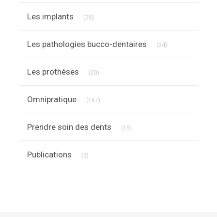
Articles Count
Les implants
(25)
Articles Count
Les pathologies bucco-dentaires
(24)
Articles Count
Les prothèses
(20)
Articles Count
Omnipratique
(167)
Articles Count
Prendre soin des dents
(19)
Articles Count
Publications
(3)