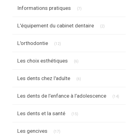
Articles Count
Informations pratiques
(7)
Articles Count
L'équipement du cabinet dentaire
(2)
Articles Count
L'orthodontie
(12)
Articles Count
Les choix esthétiques
(6)
Articles Count
Les dents chez l'adulte
(6)
Articles C
Les dents de l’enfance à l’adolescence
(14)
Articles Count
Les dents et la santé
(15)
Articles Count
Les gencives
(17)