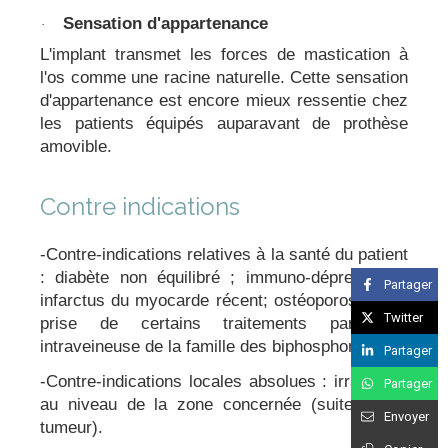
Sensation d'appartenance
·
L'implant transmet les forces de mastication à
l'os comme une racine naturelle. Cette sensation
d'appartenance est encore mieux ressentie chez
les patients équipés auparavant de prothèse
amovible.
Contre indications
-Contre-indications relatives à la santé du patient
: diabète non équilibré ; immuno-dépression ;
Partager
infarctus du myocarde récent; ostéoporose avec
Twitter
prise de certains traitements par voie
intraveineuse de la famille des biphosphonates...
Partager
-Contre-indications locales absolues : irradiation
Partager
au niveau de la zone concernée (suite à une
Envoyer
tumeur).