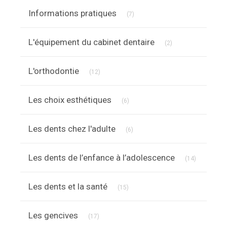
Articles Count
Informations pratiques
(7)
Articles Count
L'équipement du cabinet dentaire
(2)
Articles Count
L'orthodontie
(12)
Articles Count
Les choix esthétiques
(6)
Articles Count
Les dents chez l'adulte
(6)
Articles C
Les dents de l’enfance à l’adolescence
(14)
Articles Count
Les dents et la santé
(15)
Articles Count
Les gencives
(17)