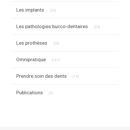
Articles Count
Les implants
(25)
Articles Count
Les pathologies bucco-dentaires
(24)
Articles Count
Les prothèses
(20)
Articles Count
Omnipratique
(167)
Articles Count
Prendre soin des dents
(19)
Articles Count
Publications
(3)