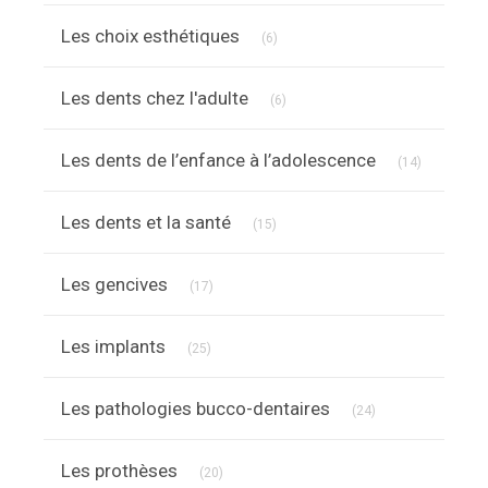
Articles Count
Les choix esthétiques
(6)
Articles Count
Les dents chez l'adulte
(6)
Articles C
Les dents de l’enfance à l’adolescence
(14)
Articles Count
Les dents et la santé
(15)
Articles Count
Les gencives
(17)
Articles Count
Les implants
(25)
Articles Count
Les pathologies bucco-dentaires
(24)
Articles Count
Les prothèses
(20)