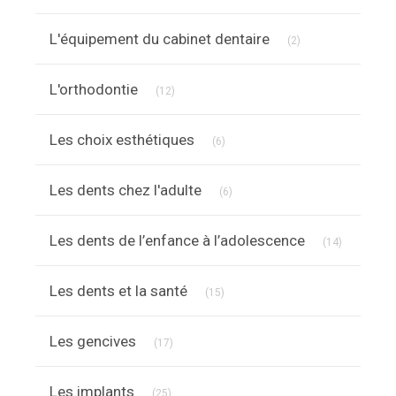
Articles Count
L'équipement du cabinet dentaire
(2)
Articles Count
L'orthodontie
(12)
Articles Count
Les choix esthétiques
(6)
Articles Count
Les dents chez l'adulte
(6)
Articles C
Les dents de l’enfance à l’adolescence
(14)
Articles Count
Les dents et la santé
(15)
Articles Count
Les gencives
(17)
Articles Count
Les implants
(25)