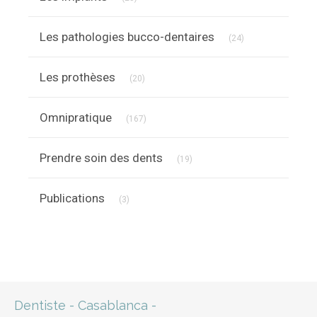
Articles Count
Les pathologies bucco-dentaires
(24)
Articles Count
Les prothèses
(20)
Articles Count
Omnipratique
(167)
Articles Count
Prendre soin des dents
(19)
Articles Count
Publications
(3)
Dentiste - Casablanca -