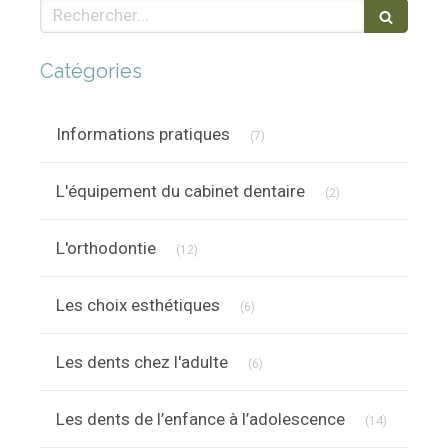
Rechercher
Catégories
Articles Count
Informations pratiques
(7)
Articles Count
L'équipement du cabinet dentaire
(2)
Articles Count
L'orthodontie
(12)
Articles Count
Les choix esthétiques
(6)
Articles Count
Les dents chez l'adulte
(6)
Articles C
Les dents de l’enfance à l’adolescence
(14)