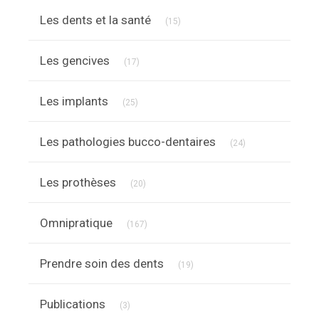
Articles Count
Les dents et la santé
(15)
Articles Count
Les gencives
(17)
Articles Count
Les implants
(25)
Articles Count
Les pathologies bucco-dentaires
(24)
Articles Count
Les prothèses
(20)
Articles Count
Omnipratique
(167)
Articles Count
Prendre soin des dents
(19)
Articles Count
Publications
(3)