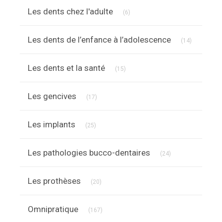
Articles Count
Les dents chez l'adulte
(6)
Articles C
Les dents de l’enfance à l’adolescence
(14)
Articles Count
Les dents et la santé
(15)
Articles Count
Les gencives
(17)
Articles Count
Les implants
(25)
Articles Count
Les pathologies bucco-dentaires
(24)
Articles Count
Les prothèses
(20)
Articles Count
Omnipratique
(167)