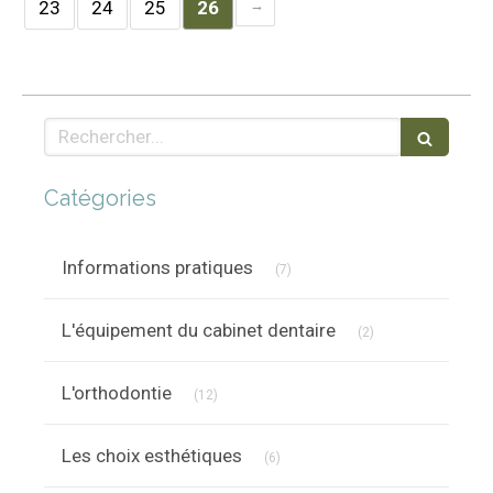
23
24
25
26
Rechercher
Catégories
Articles Count
Informations pratiques
(7)
Articles Count
L'équipement du cabinet dentaire
(2)
Articles Count
L'orthodontie
(12)
Articles Count
Les choix esthétiques
(6)