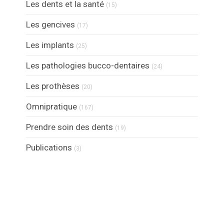
Articles Count
Les dents et la santé
(15)
Articles Count
Les gencives
(17)
Articles Count
Les implants
(25)
Articles Count
Les pathologies bucco-dentaires
(24)
Articles Count
Les prothèses
(20)
Articles Count
Omnipratique
(167)
Articles Count
Prendre soin des dents
(19)
Articles Count
Publications
(3)