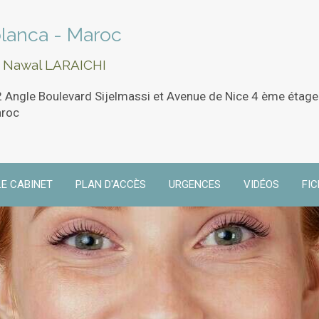
blanca - Maroc
r Nawal LARAICHI
Angle Boulevard Sijelmassi et Avenue de Nice 4 ème étage
aroc
LE CABINET
PLAN D'ACCÈS
URGENCES
VIDÉOS
FI