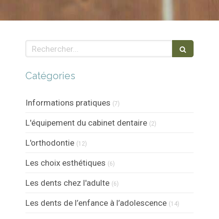
Rechercher
Catégories
Articles Count
Informations pratiques
(7)
Articles Count
L'équipement du cabinet dentaire
(2)
Articles Count
L'orthodontie
(12)
Articles Count
Les choix esthétiques
(6)
Articles Count
Les dents chez l'adulte
(6)
Articles Count
Les dents de l’enfance à l’adolescence
(14)