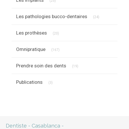
Les implants
(25)
Articles Count
Les pathologies bucco-dentaires
(24)
Articles Count
Les prothèses
(20)
Articles Count
Omnipratique
(167)
Articles Count
Prendre soin des dents
(19)
Articles Count
Publications
(3)
Dentiste - Casablanca -