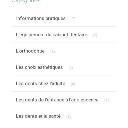
Catégories
Articles Count
Informations pratiques
(7)
Articles Count
L'équipement du cabinet dentaire
(2)
Articles Count
L'orthodontie
(12)
Articles Count
Les choix esthétiques
(6)
Articles Count
Les dents chez l'adulte
(6)
Articles C
Les dents de l’enfance à l’adolescence
(14)
Articles Count
Les dents et la santé
(15)