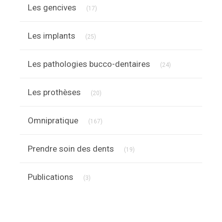
Articles Count
Les gencives
(17)
Articles Count
Les implants
(25)
Articles Count
Les pathologies bucco-dentaires
(24)
Articles Count
Les prothèses
(20)
Articles Count
Omnipratique
(167)
Articles Count
Prendre soin des dents
(19)
Articles Count
Publications
(3)