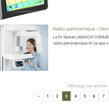
Radio panoramique - Dent
Le Dr Nawal LARAICHI CHRAIBI,
radio panoramique et ce que ce
Affichage des articles
1
2
3
4
5
6
7