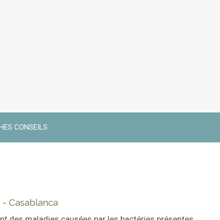
CHES CONSEILS
 - Casablanca
nt des maladies causées par les bactéries présentes