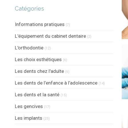
Catégories
Articles Count
Informations pratiques
(7)
Articles Count
L'équipement du cabinet dentaire
(2)
Articles Count
L'orthodontie
(12)
Articles Count
Les choix esthétiques
(6)
Articles Count
Les dents chez l'adulte
(6)
Articles Count
Les dents de l’enfance à l’adolescence
(14)
Articles Count
Les dents et la santé
(15)
Articles Count
Les gencives
(17)
Articles Count
Les implants
(25)