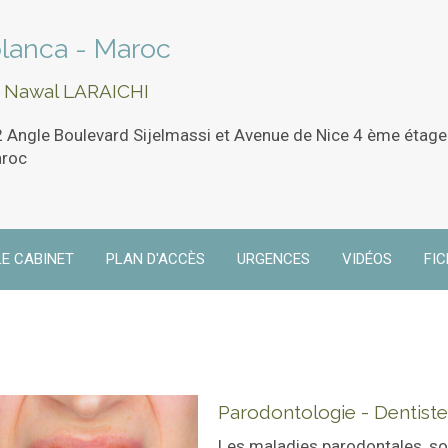
blanca - Maroc
r Nawal LARAICHI
Angle Boulevard Sijelmassi et Avenue de Nice 4 ème étage
aroc
LE CABINET
PLAN D'ACCÈS
URGENCES
VIDÉOS
FI
Parodontologie - Dentiste
Les maladies parodontales, so