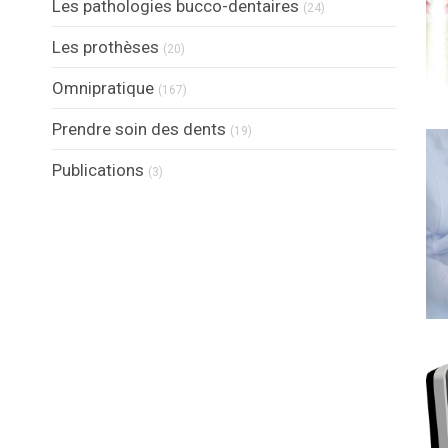
Articles Count
Les pathologies bucco-dentaires
(24)
Articles Count
Les prothèses
(20)
Articles Count
Omnipratique
(167)
Articles Count
Prendre soin des dents
(19)
Articles Count
Publications
(3)