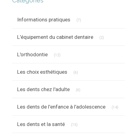
Catégories
Articles Count
Informations pratiques
(7)
Articles Count
L'équipement du cabinet dentaire
(2)
Articles Count
L'orthodontie
(12)
Articles Count
Les choix esthétiques
(6)
Articles Count
Les dents chez l'adulte
(6)
Articles C
Les dents de l’enfance à l’adolescence
(14)
Articles Count
Les dents et la santé
(15)