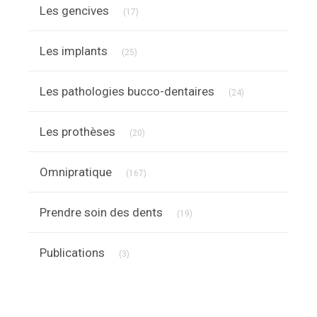
Articles Count
Les gencives
(17)
Articles Count
Les implants
(25)
Articles Count
Les pathologies bucco-dentaires
(24)
Articles Count
Les prothèses
(20)
Articles Count
Omnipratique
(167)
Articles Count
Prendre soin des dents
(19)
Articles Count
Publications
(3)